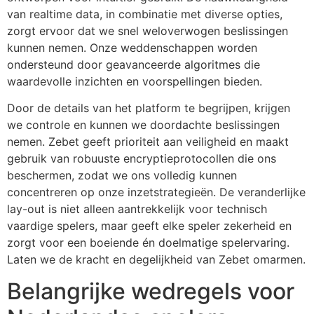
van realtime data, in combinatie met diverse opties,
zorgt ervoor dat we snel weloverwogen beslissingen
kunnen nemen. Onze weddenschappen worden
ondersteund door geavanceerde algoritmes die
waardevolle inzichten en voorspellingen bieden.
Door de details van het platform te begrijpen, krijgen
we controle en kunnen we doordachte beslissingen
nemen. Zebet geeft prioriteit aan veiligheid en maakt
gebruik van robuuste encryptieprotocollen die ons
beschermen, zodat we ons volledig kunnen
concentreren op onze inzetstrategieën. De veranderlijke
lay-out is niet alleen aantrekkelijk voor technisch
vaardige spelers, maar geeft elke speler zekerheid en
zorgt voor een boeiende én doelmatige spelervaring.
Laten we de kracht en degelijkheid van Zebet omarmen.
Belangrijke wedregels voor