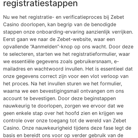
registratiestappen
Nu we het registratie- en verificatieproces bij Zebet
Casino doorlopen, kan begrip van de benodigde
stappen onze onboarding-ervaring aanzienlijk verrijken.
Eerst gaan we naar de Zebet-website, waar een
opvallende “Aanmelden”-knop op ons wacht. Door deze
te selecteren, starten we het registratieformulier, waar
we essentiële gegevens zoals gebruikersnaam, e-
mailadres en wachtwoord invullen. Het is essentieel dat
onze gegevens correct zijn voor een vlot verloop van
het proces. Na het invullen sturen we het formulier,
waarna we een bevestigingsmail ontvangen om ons
account te bevestigen. Door deze beginstappen
nauwkeurig te doorlopen, zorgen we ervoor dat we
geen enkele stap over het hoofd zien en krijgen we
controle over onze toegang tot de wereld van Zebet
Casino. Onze nauwkeurigheid tijdens deze fase legt de
basis en bereidt ons voor op verder gebruik van de