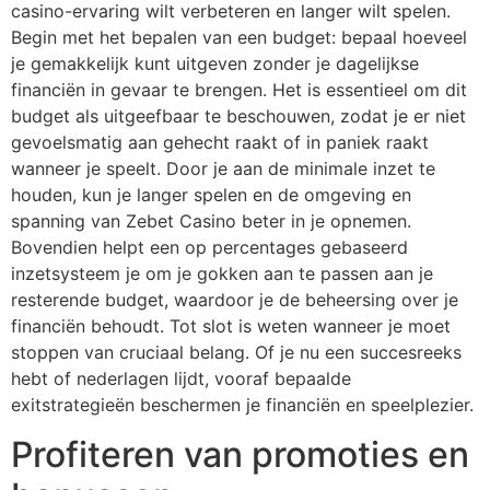
casino-ervaring wilt verbeteren en langer wilt spelen.
Begin met het bepalen van een budget: bepaal hoeveel
je gemakkelijk kunt uitgeven zonder je dagelijkse
financiën in gevaar te brengen. Het is essentieel om dit
budget als uitgeefbaar te beschouwen, zodat je er niet
gevoelsmatig aan gehecht raakt of in paniek raakt
wanneer je speelt. Door je aan de minimale inzet te
houden, kun je langer spelen en de omgeving en
spanning van Zebet Casino beter in je opnemen.
Bovendien helpt een op percentages gebaseerd
inzetsysteem je om je gokken aan te passen aan je
resterende budget, waardoor je de beheersing over je
financiën behoudt. Tot slot is weten wanneer je moet
stoppen van cruciaal belang. Of je nu een succesreeks
hebt of nederlagen lijdt, vooraf bepaalde
exitstrategieën beschermen je financiën en speelplezier.
Profiteren van promoties en