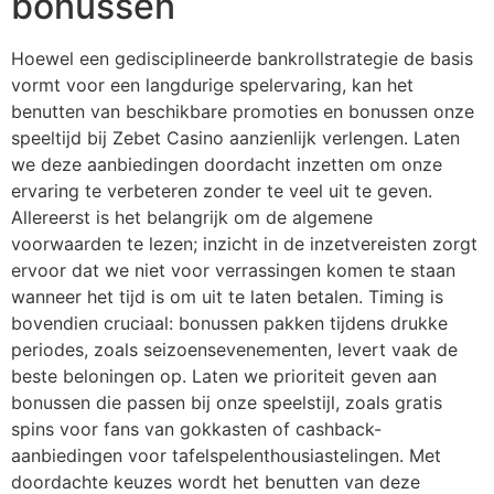
bonussen
Hoewel een gedisciplineerde bankrollstrategie de basis
vormt voor een langdurige spelervaring, kan het
benutten van beschikbare promoties en bonussen onze
speeltijd bij Zebet Casino aanzienlijk verlengen. Laten
we deze aanbiedingen doordacht inzetten om onze
ervaring te verbeteren zonder te veel uit te geven.
Allereerst is het belangrijk om de algemene
voorwaarden te lezen; inzicht in de inzetvereisten zorgt
ervoor dat we niet voor verrassingen komen te staan
wanneer het tijd is om uit te laten betalen. Timing is
bovendien cruciaal: bonussen pakken tijdens drukke
periodes, zoals seizoensevenementen, levert vaak de
beste beloningen op. Laten we prioriteit geven aan
bonussen die passen bij onze speelstijl, zoals gratis
spins voor fans van gokkasten of cashback-
aanbiedingen voor tafelspelenthousiastelingen. Met
doordachte keuzes wordt het benutten van deze