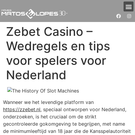
Zebet Casino –
Wedregels en tips
voor spelers voor
Nederland
Wanneer we het levendige platform van
https://zzebet.nl
, speciaal ontworpen voor Nederland,
onderzoeken, is het cruciaal om de strikt
gecontroleerde gokomgeving te begrijpen, met name
de minimumleeftijd van 18 jaar die de Kansspelautoriteit