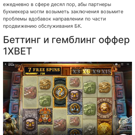
ежедневно в сфере десял пор, абы партнеры
букмекера могли возыметь заключения возьмите
проблемы вдобавок направлении по части
продвижению обслуживания БК.
Беттинг и гемблинг оффер
1XBET