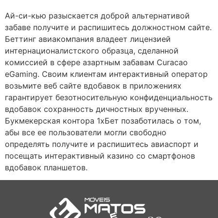
Ай-си-кью разыскается доброй альтернативой
забаве получите и распишитесь должностном сайте.
Беттинг авиакомпания владеет лицензией
интернационалистского образца, сделанной
комиссией в сфере азартным забавам Curacao
eGaming. Своим клиентам интерактивный оператор
возьмите веб сайте вдобавок в приложениях
гарантирует безотносительную конфиденциальность
вдобавок сохранность дичностных врученных.
Букмекерская контора 1хБет позаботилась о том,
абы все ее пользователи могли свободно
определять получите и распишитесь авиаспорт и
посещать интерактивный казино со смартфонов
вдобавок планшетов.