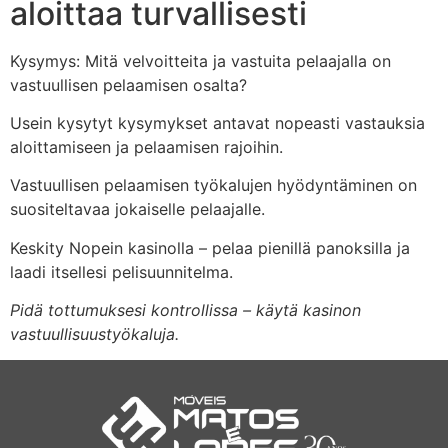
aloittaa turvallisesti
Kysymys: Mitä velvoitteita ja vastuita pelaajalla on
vastuullisen pelaamisen osalta?
Usein kysytyt kysymykset antavat nopeasti vastauksia
aloittamiseen ja pelaamisen rajoihin.
Vastuullisen pelaamisen työkalujen hyödyntäminen on
suositeltavaa jokaiselle pelaajalle.
Keskity Nopein kasinolla – pelaa pienillä panoksilla ja
laadi itsellesi pelisuunnitelma.
Pidä tottumuksesi kontrollissa – käytä kasinon
vastuullisuustyökaluja.