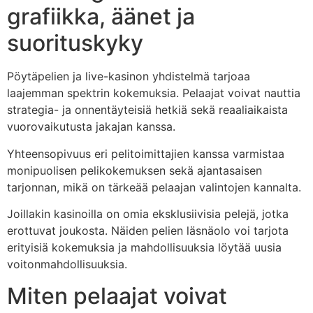
grafiikka, äänet ja
suorituskyky
Pöytäpelien ja live-kasinon yhdistelmä tarjoaa
laajemman spektrin kokemuksia. Pelaajat voivat nauttia
strategia- ja onnentäyteisiä hetkiä sekä reaaliaikaista
vuorovaikutusta jakajan kanssa.
Yhteensopivuus eri pelitoimittajien kanssa varmistaa
monipuolisen pelikokemuksen sekä ajantasaisen
tarjonnan, mikä on tärkeää pelaajan valintojen kannalta.
Joillakin kasinoilla on omia eksklusiivisia pelejä, jotka
erottuvat joukosta. Näiden pelien läsnäolo voi tarjota
erityisiä kokemuksia ja mahdollisuuksia löytää uusia
voitonmahdollisuuksia.
Miten pelaajat voivat