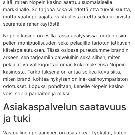
siitä, miten Nopein kasino asettuu suomalaiselle
markkinalle. Se tarjoaa sekä viihdettä että turvallisuutta,
mutta vaatii pelaajalta vastuullista otetta sekä aktiivista
seurantaa rahankäytöstä.
Nopein kasino on esillä tässä analyysissä tuoden esiin
pelien monipuolisuuden sekä pelaajille tarjotun jatkuvan
käteispalautuksen. Tässä osiossa pureudumme brändin
arkeen, sen tarjoamiin palveluihin sekä siihen, miten
pelaajat voivat kirjoittaa oman kokemuksensa Nopein
kasinosta. Tarkoituksena on antaa selkeä kuva siitä,
miten brändi kohtaa nykyisen online-kasinoympäristön
odotukset. Lopuksi pohditaan, kenelle Nopein kasino
voisi sopia parhaiten ja miksi.
Asiakaspalvelun saatavuus
ja tuki
Vastuullinen pelaaminen on osa arkea. Työkalut, kuten