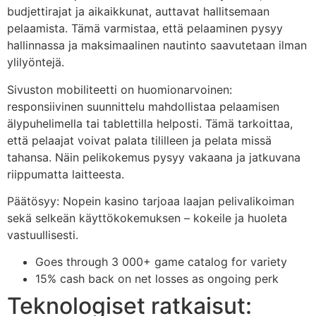
budjettirajat ja aikaikkunat, auttavat hallitsemaan
pelaamista. Tämä varmistaa, että pelaaminen pysyy
hallinnassa ja maksimaalinen nautinto saavutetaan ilman
ylilyöntejä.
Sivuston mobiliteetti on huomionarvoinen:
responsiivinen suunnittelu mahdollistaa pelaamisen
älypuhelimella tai tablettilla helposti. Tämä tarkoittaa,
että pelaajat voivat palata tililleen ja pelata missä
tahansa. Näin pelikokemus pysyy vakaana ja jatkuvana
riippumatta laitteesta.
Päätösyy: Nopein kasino tarjoaa laajan pelivalikoiman
sekä selkeän käyttökokemuksen – kokeile ja huoleta
vastuullisesti.
Goes through 3 000+ game catalog for variety
15% cash back on net losses as ongoing perk
Teknologiset ratkaisut: