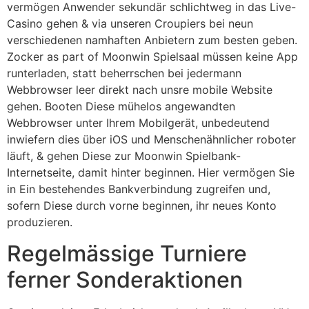
vermögen Anwender sekundär schlichtweg in das Live-
Casino gehen & via unseren Croupiers bei neun
verschiedenen namhaften Anbietern zum besten geben.
Zocker as part of Moonwin Spielsaal müssen keine App
runterladen, statt beherrschen bei jedermann
Webbrowser leer direkt nach unsre mobile Website
gehen. Booten Diese mühelos angewandten
Webbrowser unter Ihrem Mobilgerät, unbedeutend
inwiefern dies über iOS und Menschenähnlicher roboter
läuft, & gehen Diese zur Moonwin Spielbank-
Internetseite, damit hinter beginnen. Hier vermögen Sie
in Ein bestehendes Bankverbindung zugreifen und,
sofern Diese durch vorne beginnen, ihr neues Konto
produzieren.
Regelmässige Turniere
ferner Sonderaktionen