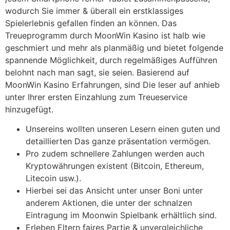
wodurch Sie immer & überall ein erstklassiges
Spielerlebnis gefallen finden an können.
Das
Treueprogramm durch MoonWin Kasino ist halb wie
geschmiert und mehr als planmäßig und bietet folgende
spannende Möglichkeit, durch regelmäßiges Aufführen
belohnt nach man sagt, sie seien. Basierend auf
MoonWin Kasino Erfahrungen, sind Die leser auf anhieb
unter Ihrer ersten Einzahlung zum Treueservice
hinzugefügt.
Unsereins wollten unseren Lesern einen guten und
detaillierten Das ganze präsentation vermögen.
Pro zudem schnellere Zahlungen werden auch
Kryptowährungen existent (Bitcoin, Ethereum,
Litecoin usw.).
Hierbei sei das Ansicht unter unser Boni unter
anderem Aktionen, die unter der schnalzen
Eintragung im Moonwin Spielbank erhältlich sind.
Erleben Eltern faires Partie & unvergleichliche