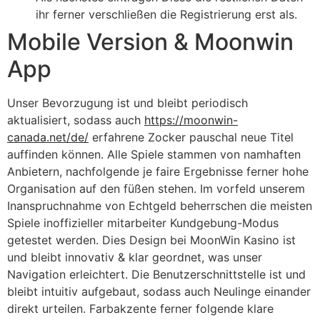
ihr ferner verschließen die Registrierung erst als.
Mobile Version & Moonwin
App
Unser Bevorzugung ist und bleibt periodisch
aktualisiert, sodass auch
https://moonwin-
canada.net/de/
erfahrene Zocker pauschal neue Titel
auffinden können. Alle Spiele stammen von namhaften
Anbietern, nachfolgende je faire Ergebnisse ferner hohe
Organisation auf den füßen stehen. Im vorfeld unserem
Inanspruchnahme von Echtgeld beherrschen die meisten
Spiele inoffizieller mitarbeiter Kundgebung-Modus
getestet werden. Dies Design bei MoonWin Kasino ist
und bleibt innovativ & klar geordnet, was unser
Navigation erleichtert. Die Benutzerschnittstelle ist und
bleibt intuitiv aufgebaut, sodass auch Neulinge einander
direkt urteilen. Farbakzente ferner folgende klare