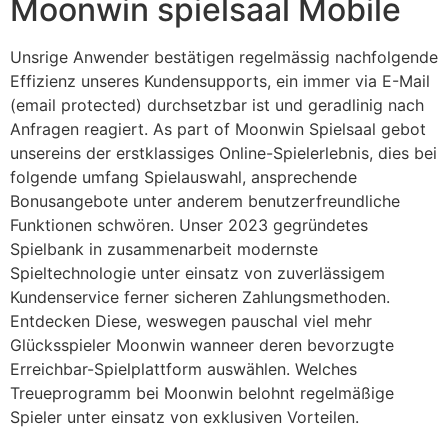
Moonwin spielsaal Mobile
Unsrige Anwender bestätigen regelmässig nachfolgende
Effizienz unseres Kundensupports, ein immer via E-Mail
(email protected) durchsetzbar ist und geradlinig nach
Anfragen reagiert. As part of Moonwin Spielsaal gebot
unsereins der erstklassiges Online-Spielerlebnis, dies bei
folgende umfang Spielauswahl, ansprechende
Bonusangebote unter anderem benutzerfreundliche
Funktionen schwören. Unser 2023 gegründetes
Spielbank in zusammenarbeit modernste
Spieltechnologie unter einsatz von zuverlässigem
Kundenservice ferner sicheren Zahlungsmethoden.
Entdecken Diese, weswegen pauschal viel mehr
Glücksspieler Moonwin wanneer deren bevorzugte
Erreichbar-Spielplattform auswählen. Welches
Treueprogramm bei Moonwin belohnt regelmäßige
Spieler unter einsatz von exklusiven Vorteilen.