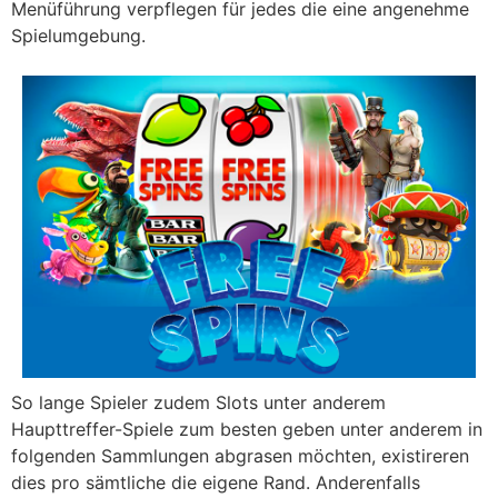
Menüführung verpflegen für jedes die eine angenehme
Spielumgebung.
So lange Spieler zudem Slots unter anderem
Haupttreffer-Spiele zum besten geben unter anderem in
folgenden Sammlungen abgrasen möchten, existireren
dies pro sämtliche die eigene Rand. Anderenfalls