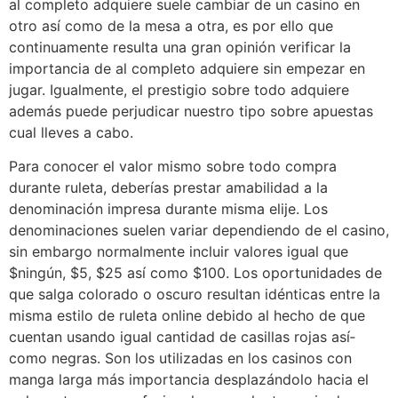
al completo adquiere suele cambiar de un casino en
otro así­ como de la mesa a otra, es por ello que
continuamente resulta una gran opinión verificar la
importancia de al completo adquiere sin empezar en
jugar. Igualmente, el prestigio sobre todo adquiere
además puede perjudicar nuestro tipo sobre apuestas
cual lleves a cabo.
Para conocer el valor mismo sobre todo compra
durante ruleta, deberías prestar amabilidad a la
denominación impresa durante misma elije. Los
denominaciones suelen variar dependiendo de el casino,
sin embargo normalmente incluir valores igual que
$ningún, $5, $25 así­ como $100. Los oportunidades de
que salga colorado o oscuro resultan idénticas entre la
misma estilo de ruleta online debido al hecho de que
cuentan usando igual cantidad de casillas rojas así­
como negras. Son los utilizadas en los casinos con
manga larga más importancia desplazándolo hacia el