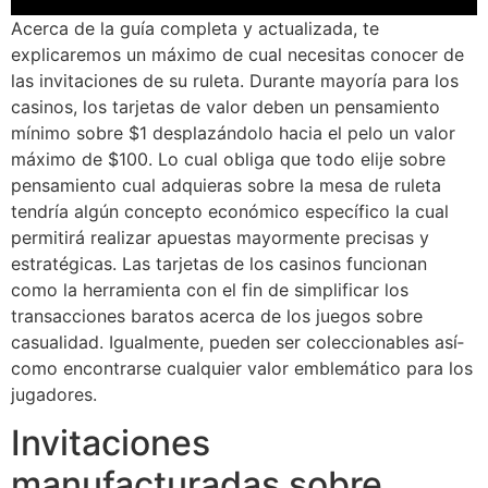
Acerca de la guía completa y actualizada, te
explicaremos un máximo de cual necesitas conocer de
las invitaciones de su ruleta. Durante mayoría para los
casinos, los tarjetas de valor deben un pensamiento
mínimo sobre $1 desplazándolo hacia el pelo un valor
máximo de $100. Lo cual obliga que todo elije sobre
pensamiento cual adquieras sobre la mesa de ruleta
tendría algún concepto económico específico la cual
permitirá realizar apuestas mayormente precisas y
estratégicas. Las tarjetas de los casinos funcionan
como la herramienta con el fin de simplificar los
transacciones baratos acerca de los juegos sobre
casualidad. Igualmente, pueden ser coleccionables así­
como encontrarse cualquier valor emblemático para los
jugadores.
Invitaciones
manufacturadas sobre