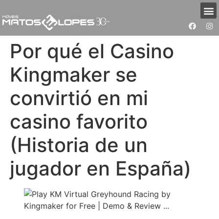
Por qué el Casino
Kingmaker se
convirtió en mi
casino favorito
(Historia de un
jugador en España)