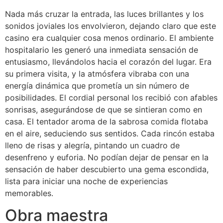
Nada más cruzar la entrada, las luces brillantes y los
sonidos joviales los envolvieron, dejando claro que este
casino era cualquier cosa menos ordinario. El ambiente
hospitalario les generó una inmediata sensación de
entusiasmo, llevándolos hacia el corazón del lugar. Era
su primera visita, y la atmósfera vibraba con una
energía dinámica que prometía un sin número de
posibilidades. El cordial personal los recibió con afables
sonrisas, asegurándose de que se sintieran como en
casa. El tentador aroma de la sabrosa comida flotaba
en el aire, seduciendo sus sentidos. Cada rincón estaba
lleno de risas y alegría, pintando un cuadro de
desenfreno y euforia. No podían dejar de pensar en la
sensación de haber descubierto una gema escondida,
lista para iniciar una noche de experiencias
memorables.
Obra maestra