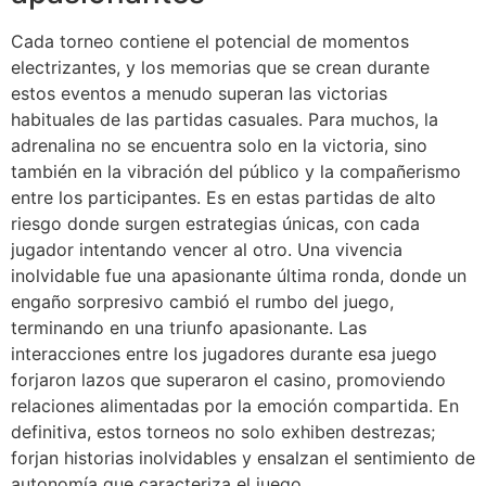
Cada torneo contiene el potencial de momentos
electrizantes, y los memorias que se crean durante
estos eventos a menudo superan las victorias
habituales de las partidas casuales. Para muchos, la
adrenalina no se encuentra solo en la victoria, sino
también en la vibración del público y la compañerismo
entre los participantes. Es en estas partidas de alto
riesgo donde surgen estrategias únicas, con cada
jugador intentando vencer al otro. Una vivencia
inolvidable fue una apasionante última ronda, donde un
engaño sorpresivo cambió el rumbo del juego,
terminando en una triunfo apasionante. Las
interacciones entre los jugadores durante esa juego
forjaron lazos que superaron el casino, promoviendo
relaciones alimentadas por la emoción compartida. En
definitiva, estos torneos no solo exhiben destrezas;
forjan historias inolvidables y ensalzan el sentimiento de
autonomía que caracteriza el juego.