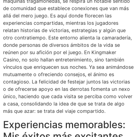
máquinas tragamonedas, se respira un notable sentido
de comunidad que establece conexiones que van más
allá del mero juego. Es aquí donde florecen las
experiencias compartidas, mientras los jugadores
relatan historias de victorias, estrategias y algún que
otro contratiempo. Este entorno alienta la camaradería,
donde personas de diversos ámbitos de la vida se
reúnen por su afición por el juego. En Kingmaker
Casino, no solo hallan entretenimiento, sino también
vínculos que enriquecen sus noches. Ya sea animándose
mutuamente o ofreciendo consejos, el ánimo es
contagioso. La felicidad de festejar juntos las victorias
o de ofrecerse apoyo en las derrotas fomenta un nexo
único, haciendo que cada visita se perciba como volver
a casa, consolidando la idea de que se trata de algo
más que azar: se trata del viaje compartido.
Experiencias memorables:
Mis éxitos más excitantes