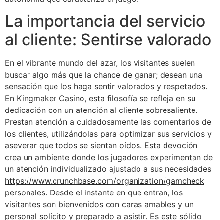
La importancia del servicio
al cliente: Sentirse valorado
En el vibrante mundo del azar, los visitantes suelen
buscar algo más que la chance de ganar; desean una
sensación que los haga sentir valorados y respetados.
En Kingmaker Casino, esta filosofía se refleja en su
dedicación con un atención al cliente sobresaliente.
Prestan atención a cuidadosamente las comentarios de
los clientes, utilizándolas para optimizar sus servicios y
aseverar que todos se sientan oídos. Esta devoción
crea un ambiente donde los jugadores experimentan de
un atención individualizado ajustado a sus necesidades
https://www.crunchbase.com/organization/gamcheck
personales. Desde el instante en que entran, los
visitantes son bienvenidos con caras amables y un
personal solícito y preparado a asistir. Es este sólido