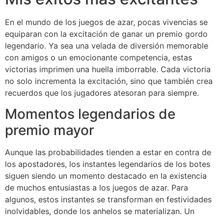
En el mundo de los juegos de azar, pocas vivencias se
equiparan con la excitación de ganar un premio gordo
legendario. Ya sea una velada de diversión memorable
con amigos o un emocionante competencia, estas
victorias imprimen una huella imborrable. Cada victoria
no solo incrementa la excitación, sino que también crea
recuerdos que los jugadores atesoran para siempre.
Momentos legendarios de
premio mayor
Aunque las probabilidades tienden a estar en contra de
los apostadores, los instantes legendarios de los botes
siguen siendo un momento destacado en la existencia
de muchos entusiastas a los juegos de azar. Para
algunos, estos instantes se transforman en festividades
inolvidables, donde los anhelos se materializan. Un