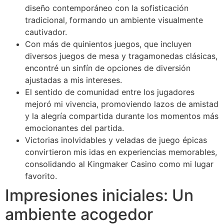
diseño contemporáneo con la sofisticación
tradicional, formando un ambiente visualmente
cautivador.
Con más de quinientos juegos, que incluyen
diversos juegos de mesa y tragamonedas clásicas,
encontré un sinfín de opciones de diversión
ajustadas a mis intereses.
El sentido de comunidad entre los jugadores
mejoró mi vivencia, promoviendo lazos de amistad
y la alegría compartida durante los momentos más
emocionantes del partida.
Victorias inolvidables y veladas de juego épicas
convirtieron mis idas en experiencias memorables,
consolidando al Kingmaker Casino como mi lugar
favorito.
Impresiones iniciales: Un
ambiente acogedor