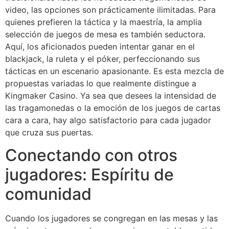
video, las opciones son prácticamente ilimitadas. Para
quienes prefieren la táctica y la maestría, la amplia
selección de juegos de mesa es también seductora.
Aquí, los aficionados pueden intentar ganar en el
blackjack, la ruleta y el póker, perfeccionando sus
tácticas en un escenario apasionante. Es esta mezcla de
propuestas variadas lo que realmente distingue a
Kingmaker Casino. Ya sea que desees la intensidad de
las tragamonedas o la emoción de los juegos de cartas
cara a cara, hay algo satisfactorio para cada jugador
que cruza sus puertas.
Conectando con otros
jugadores: Espíritu de
comunidad
Cuando los jugadores se congregan en las mesas y las