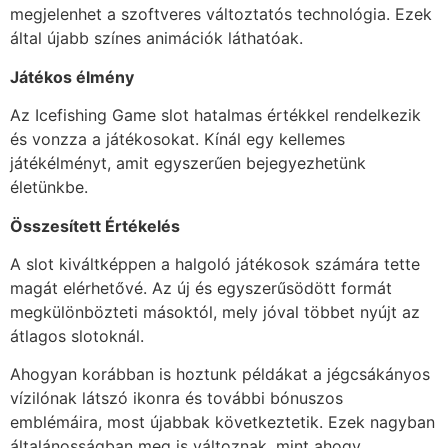
megjelenhet a szoftveres változtatós technológia. Ezek
által újabb színes animációk láthatóak.
Játékos élmény
Az Icefishing Game slot hatalmas értékkel rendelkezik
és vonzza a játékosokat. Kínál egy kellemes
játékélményt, amit egyszerűen bejegyezhetünk
életünkbe.
Összesített Értékelés
A slot kiváltképpen a halgoló játékosok számára tette
magát elérhetővé. Az új és egyszerűsödött formát
megkülönbözteti másoktól, mely jóval többet nyújt az
átlagos slotoknál.
Ahogyan korábban is hoztunk példákat a jégcsákányos
vízilónak látszó ikonra és további bónuszos
emblémáira, most újabbak következtetik. Ezek nagyban
általánosságban meg is változnak, mint ahogy