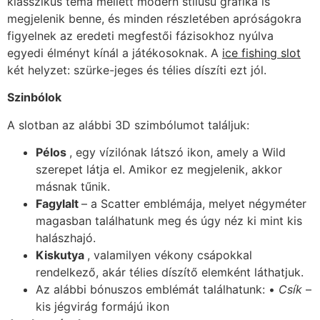
klasszikus téma mellett modern stílusú grafika is
megjelenik benne, és minden részletében apróságokra
figyelnek az eredeti megfestői fázisokhoz nyúlva
egyedi élményt kínál a játékosoknak. A
ice fishing slot
két helyzet: szürke-jeges és télies díszíti ezt jól.
Szinbólok
A slotban az alábbi 3D szimbólumot találjuk:
Pélos
, egy vízilónak látszó ikon, amely a Wild
szerepet látja el. Amikor ez megjelenik, akkor
másnak tűnik.
Fagylalt
– a Scatter emblémája, melyet négyméter
magasban találhatunk meg és úgy néz ki mint kis
halászhajó.
Kiskutya
, valamilyen vékony csápokkal
rendelkező, akár télies díszítő elemként láthatjuk.
Az alábbi bónuszos emblémát találhatunk: •
Csík
–
kis jégvirág formájú ikon