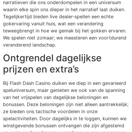
narratieven die ons onderdompelen in een universum
waarin elke spin ons dieper in het narratief laat duiken.
Tegelijkertijd bieden live dealer-spellen een echte
gokervaring vanuit huis, wat een verandering
teweegbrengt in hoe we gemak bij het gokken ervaren.
We spelen niet zomaar; we meesteren een voortdurend
veranderend landschap.
Ontgrendel dagelijkse
prijzen en extra’s
Bij Flash Dash Casino duiken we diep in een gevarieerd
speluniversum, maar genieten we ook van de spanning
van het vrijspelen van dagelijkse beloningen en
bonussen. Deze beloningen zijn niet alleen aantrekkelijk;
ze bieden ons tactische voordelen in onze
spelactiviteiten. Door dagelijks in te loggen, kunnen we
winstgevende bonussen ontvangen die zijn afgestemd