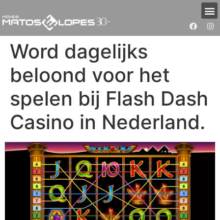
Word dagelijks
beloond voor het
spelen bij Flash Dash
Casino in Nederland.