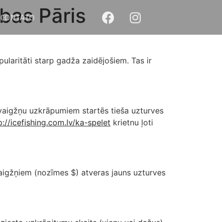
bas Pāris
CONTATO
ularitāti starp gadža zaidējošiem. Tas ir
s zvaigžņu uzkrāpumiem startēs tieša uzturves
p://icefishing.com.lv/ka-spelet
krietnu ļoti
zvaigžņiem (nozīmes $) atveras jauns uzturves