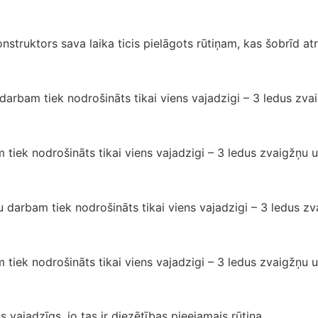
 konstruktors sava laika ticis pielāgots rūtiņam, kas šobrīd 
u darbam tiek nodrošināts tikai viens vajadzigi – 3 ledus zv
bam tiek nodrošināts tikai viens vajadzigi – 3 ledus zvaigžņu
zu darbam tiek nodrošināts tikai viens vajadzigi – 3 ledus z
bam tiek nodrošināts tikai viens vajadzigi – 3 ledus zvaigžņu
 vajadzīgs, jo tas ir diezētības pieejamais rūtiņa.