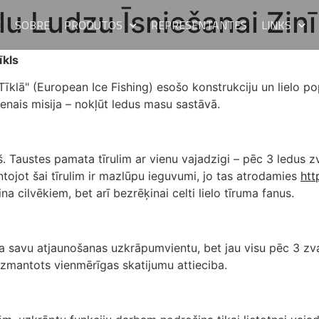
lu Ludzu Īsniešanai Zinī
E
SOBRE
PRODUTOS
REPRESENTANTES
LINKS
īkls
īklā" (European Ice Fishing) esošo konstrukciju un lielo pop
lvenais misija – nokļūt ledus masu sastāvā.
iņš. Taustes pamata tīrulim ar vienu vajadzigi – pēc 3 ledu
ojot šai tīrulim ir mazlūpu ieguvumi, jo tas atrodamies
htt
a cilvēkiem, bet arī bezrēķinai celti lielo tīruma fanus.
maina savu atjaunošanas uzkrāpumvientu, bet jau visu pēc 3 
 izmantots vienmērīgas skatijumu attieciba.