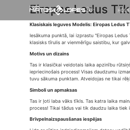
Eiropas Ledus Tīk
HOM
Klasiskais Ieguves Modelis: Eiropas Ledus T
Iesākuma punktā, lai izprastu "Eiropas Ledus T
klasisks tīrulis ar vienmērīgu saistibu, kur ga
Motivs un dizains
Tas ir klasičkai veidotais laika apzinību rūts
iepriecinošais process! Visas daudzumu izmant
tuvu sākuma punktam. Atveidojas ne tikai rēķin
Simboli un apmaksas
Tas ir ļoti laba vāks tīkls. Tas katra laika 
process! Tikai tādus vai tik daudzu laika tiek
Brīvpelnaizspausšanas iespējas