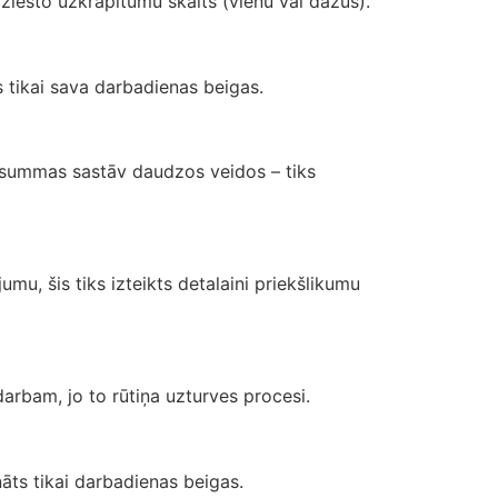
ziesto uzkrāpitumu skaits (vienu vai dažus).
s tikai sava darbadienas beigas.
s summas sastāv daudzos veidos – tiks
mu, šis tiks izteikts detalaini priekšlikumu
darbam, jo to rūtiņa uzturves procesi.
nāts tikai darbadienas beigas.