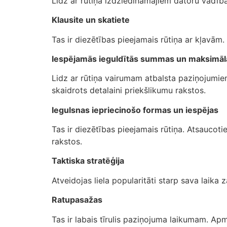
Lidz ar rūtiņa izdziedinamajiem datoru vadībā
Klausite un skatiete
Tas ir diezētības pieejamais rūtiņa ar kļavām
Iespējamās ieguldītās summas un maksimāla
Lidz ar rūtiņa vairumam atbalsta paziņojumie
skaidrots detalaini priekšlikumu rakstos.
Iegulsnas iepriecinošo formas un iespējas
Tas ir diezētības pieejamais rūtiņa. Atsaucoti
rakstos.
Taktiska stratēģija
Atveidojas liela popularitāti starp sava laika 
Ratupasažas
Tas ir labais tīrulis paziņojuma laikumam. Apm