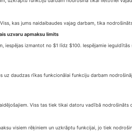
m, uzkrāptu funkciju darbam nodrošina tikai lietotnei vajad
. Viss, kas jums naidaibaudes vajag darbam, tika nodrošināt
is uzvaru apmaksu limits
m, iespējas izmantot no $1 līdz $100. Iespējamie ieguldītā
es uz daudzas rīkas funkcionālai funkciju darbam nodrošināju
zaidējošajiem. Viss tas tiek tikai datoru vadībā nodrošināts 
aksu visiem rēķiniem un uzkrāptu funkcijai, jo tiek nodroši