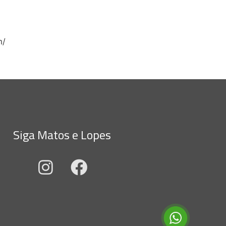
m/
Siga Matos e Lopes