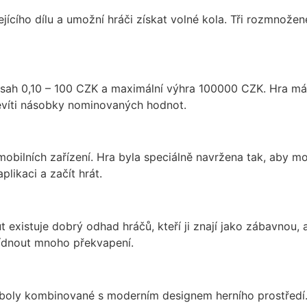
ícího dílu a umožní hráči získat volné kola. Tři rozmnožen
sah 0,10 – 100 CZK a maximální výhra 100000 CZK. Hra má vol
evíti násobky nominovaných hodnot.
obilních zařízení. Hra byla speciálně navržena tak, aby m
plikaci a začít hrát.
existuje dobrý odhad hráčů, kteří ji znají jako zábavnou, al
bídnout mnoho překvapení.
mboly kombinované s moderním designem herního prostředí. 