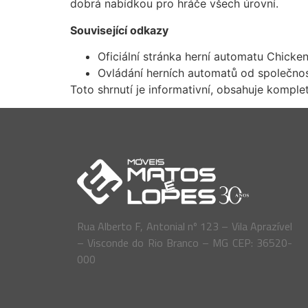
dobrá nabídkou pro hráče všech úrovní.
Související odkazy
Oficiální stránka herní automatu Chick
Ovládání herních automatů od společnos
Toto shrnutí je informativní, obsahuje komple
Rua Alberto F, Antonial nº 123 – Vila Aprazível
– Visconde do Rio Branco – MG CEP: 36520-
000