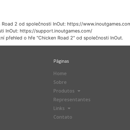
en Road 2 od společnosti InOut: https://www.inoutgames.co
ti InOut: https://support.inoutgames.com/
tní přehled o hře "Chicken Road 2" od společnosti InOut.
Páginas
Home
Sobre
Produtos
Representantes
Links
Contato