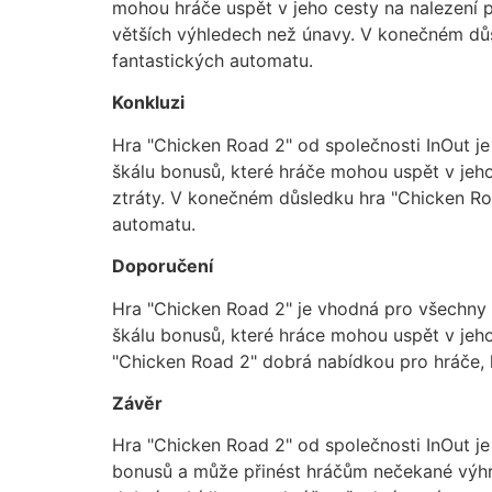
mohou hráče uspět v jeho cesty na nalezení p
větších výhledech než únavy. V konečném důsl
fantastických automatu.
Konkluzi
Hra "Chicken Road 2" od společnosti InOut je
škálu bonusů, které hráče mohou uspět v jeho
ztráty. V konečném důsledku hra "Chicken Roa
automatu.
Doporučení
Hra "Chicken Road 2" je vhodná pro všechny 
škálu bonusů, které hráce mohou uspět v jeho 
"Chicken Road 2" dobrá nabídkou pro hráče, k
Závěr
Hra "Chicken Road 2" od společnosti InOut je
bonusů a může přinést hráčům nečekané výhry n