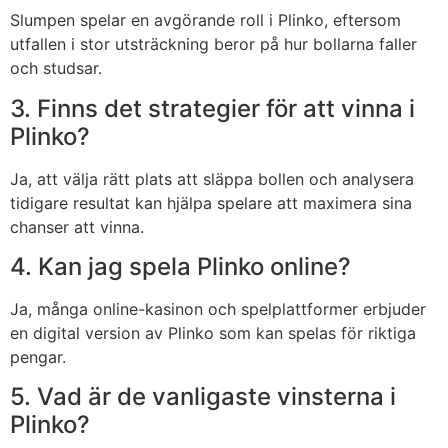
Slumpen spelar en avgörande roll i Plinko, eftersom
utfallen i stor utsträckning beror på hur bollarna faller
och studsar.
3. Finns det strategier för att vinna i
Plinko?
Ja, att välja rätt plats att släppa bollen och analysera
tidigare resultat kan hjälpa spelare att maximera sina
chanser att vinna.
4. Kan jag spela Plinko online?
Ja, många online-kasinon och spelplattformer erbjuder
en digital version av Plinko som kan spelas för riktiga
pengar.
5. Vad är de vanligaste vinsterna i
Plinko?