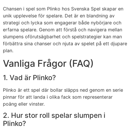
Chansen i spel som Plinko hos Svenska Spel skapar en
unik upplevelse för spelare. Det är en blandning av
strategi och lycka som engagerar både nybörjare och
erfarna spelare. Genom att förstå och navigera mellan
slumpens oförutsägbarhet och spelstrategier kan man
förbättra sina chanser och njuta av spelet på ett djupare
plan.
Vanliga Frågor (FAQ)
1. Vad är Plinko?
Plinko är ett spel där bollar släpps ned genom en serie
pinnar för att landa i olika fack som representerar
poäng eller vinster.
2. Hur stor roll spelar slumpen i
Plinko?