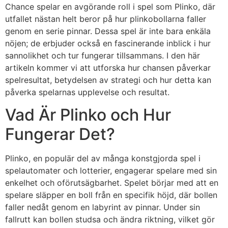
Chance spelar en avgörande roll i spel som Plinko, där
utfallet nästan helt beror på hur plinkobollarna faller
genom en serie pinnar. Dessa spel är inte bara enkäla
nöjen; de erbjuder också en fascinerande inblick i hur
sannolikhet och tur fungerar tillsammans. I den här
artikeln kommer vi att utforska hur chansen påverkar
spelresultat, betydelsen av strategi och hur detta kan
påverka spelarnas upplevelse och resultat.
Vad Är Plinko och Hur
Fungerar Det?
Plinko, en populär del av många konstgjorda spel i
spelautomater och lotterier, engagerar spelare med sin
enkelhet och oförutsägbarhet. Spelet börjar med att en
spelare släpper en boll från en specifik höjd, där bollen
faller nedåt genom en labyrint av pinnar. Under sin
fallrutt kan bollen studsa och ändra riktning, vilket gör