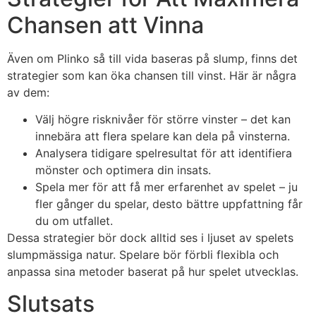
Chansen att Vinna
Även om Plinko så till vida baseras på slump, finns det
strategier som kan öka chansen till vinst. Här är några
av dem:
Välj högre risknivåer för större vinster – det kan
innebära att flera spelare kan dela på vinsterna.
Analysera tidigare spelresultat för att identifiera
mönster och optimera din insats.
Spela mer för att få mer erfarenhet av spelet – ju
fler gånger du spelar, desto bättre uppfattning får
du om utfallet.
Dessa strategier bör dock alltid ses i ljuset av spelets
slumpmässiga natur. Spelare bör förbli flexibla och
anpassa sina metoder baserat på hur spelet utvecklas.
Slutsats