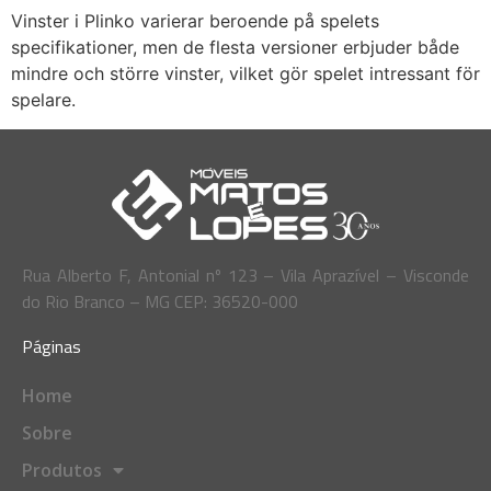
Vinster i Plinko varierar beroende på spelets
specifikationer, men de flesta versioner erbjuder både
mindre och större vinster, vilket gör spelet intressant för
spelare.
Rua Alberto F, Antonial nº 123 – Vila Aprazível – Visconde
do Rio Branco – MG CEP: 36520-000
Páginas
Home
Sobre
Produtos