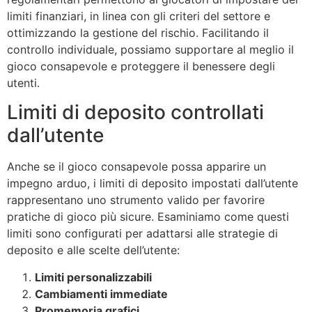
limiti finanziari, in linea con gli criteri del settore e
ottimizzando la gestione del rischio. Facilitando il
controllo individuale, possiamo supportare al meglio il
gioco consapevole e proteggere il benessere degli
utenti.
Limiti di deposito controllati
dall’utente
Anche se il gioco consapevole possa apparire un
impegno arduo, i limiti di deposito impostati dall’utente
rappresentano uno strumento valido per favorire
pratiche di gioco più sicure. Esaminiamo come questi
limiti sono configurati per adattarsi alle strategie di
deposito e alle scelte dell’utente:
Limiti personalizzabili
Cambiamenti immediate
Promemoria grafici