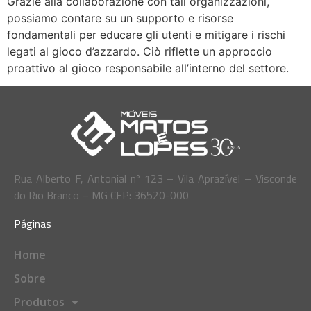
Grazie alla collaborazione con tali organizzazioni,
possiamo contare su un supporto e risorse
fondamentali per educare gli utenti e mitigare i rischi
legati al gioco d’azzardo. Ciò riflette un approccio
proattivo al gioco responsabile all’interno del settore.
Rua Alberto F, Antonial nº 123 – Vila Aprazível – Visconde
do Rio Branco – MG CEP: 36520-000
Páginas
Home
Sobre
Produtos