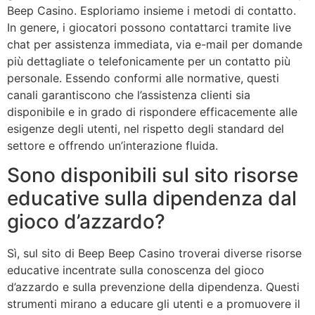
Beep Casino. Esploriamo insieme i metodi di contatto.
In genere, i giocatori possono contattarci tramite live
chat per assistenza immediata, via e-mail per domande
più dettagliate o telefonicamente per un contatto più
personale. Essendo conformi alle normative, questi
canali garantiscono che l’assistenza clienti sia
disponibile e in grado di rispondere efficacemente alle
esigenze degli utenti, nel rispetto degli standard del
settore e offrendo un’interazione fluida.
Sono disponibili sul sito risorse
educative sulla dipendenza dal
gioco d’azzardo?
Sì, sul sito di Beep Beep Casino troverai diverse risorse
educative incentrate sulla conoscenza del gioco
d’azzardo e sulla prevenzione della dipendenza. Questi
strumenti mirano a educare gli utenti e a promuovere il