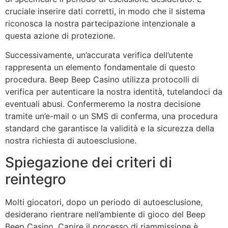
cruciale inserire dati corretti, in modo che il sistema
riconosca la nostra partecipazione intenzionale a
questa azione di protezione.
Successivamente, un’accurata verifica dell’utente
rappresenta un elemento fondamentale di questo
procedura. Beep Beep Casino utilizza protocolli di
verifica per autenticare la nostra identità, tutelandoci da
eventuali abusi. Confermeremo la nostra decisione
tramite un’e-mail o un SMS di conferma, una procedura
standard che garantisce la validità e la sicurezza della
nostra richiesta di autoesclusione.
Spiegazione dei criteri di
reintegro
Molti giocatori, dopo un periodo di autoesclusione,
desiderano rientrare nell’ambiente di gioco del Beep
Beep Casino. Capire il processo di riammissione è