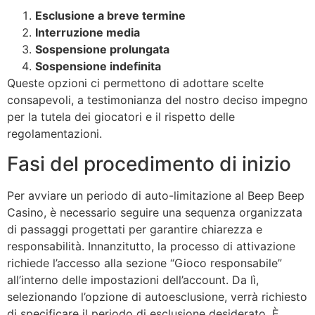
Esclusione a breve termine
Interruzione media
Sospensione prolungata
Sospensione indefinita
Queste opzioni ci permettono di adottare scelte
consapevoli, a testimonianza del nostro deciso impegno
per la tutela dei giocatori e il rispetto delle
regolamentazioni.
Fasi del procedimento di inizio
Per avviare un periodo di auto-limitazione al Beep Beep
Casino, è necessario seguire una sequenza organizzata
di passaggi progettati per garantire chiarezza e
responsabilità. Innanzitutto, la processo di attivazione
richiede l’accesso alla sezione “Gioco responsabile”
all’interno delle impostazioni dell’account. Da lì,
selezionando l’opzione di autoesclusione, verrà richiesto
di specificare il periodo di esclusione desiderato. È