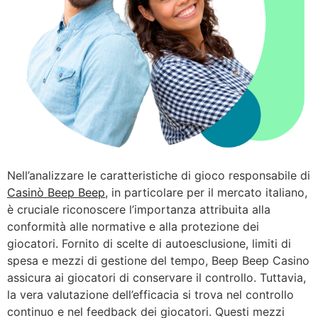
Nell’analizzare le caratteristiche di gioco responsabile di
Casinò Beep Beep
, in particolare per il mercato italiano,
è cruciale riconoscere l’importanza attribuita alla
conformità alle normative e alla protezione dei
giocatori. Fornito di scelte di autoesclusione, limiti di
spesa e mezzi di gestione del tempo, Beep Beep Casino
assicura ai giocatori di conservare il controllo. Tuttavia,
la vera valutazione dell’efficacia si trova nel controllo
continuo e nel feedback dei giocatori. Questi mezzi