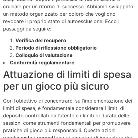
cruciale per un ritorno di successo. Abbiamo sviluppato
un metodo organizzato per coloro che vogliono
revocare il proprio stato di autoesclusione. Ecco i
passaggi da seguire:
Verifica del recupero
Periodo di riflessione obbligatorio
Colloquio di valutazione
Conformità regolamentare
Attuazione di limiti di spesa
per un gioco più sicuro
Con l’obiettivo di concentrarci sull’implementazione dei
limiti di spesa, è fondamentale considerare i limiti di
deposito controllati dall’utente e i limiti di durata delle
sessioni come strumenti fondamentali per promuovere
pratiche di gioco più responsabili. Queste azioni
regolamentari permettono ai giocatori di impostare dei