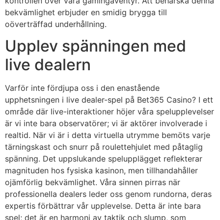
kontrollen över våra gamingäventyr. Att behärska denna
bekvämlighet erbjuder en smidig brygga till
oöverträffad underhållning.
Upplev spänningen med
live dealern
Varför inte fördjupa oss i den enastående
upphetsningen i live dealer-spel på Bet365 Casino? I ett
område där live-interaktioner höjer våra spelupplevelser
är vi inte bara observatörer; vi är aktörer involverade i
realtid. När vi är i detta virtuella utrymme bemöts varje
tärningskast och snurr på roulettehjulet med påtaglig
spänning. Det uppslukande spelupplägget reflekterar
magnituden hos fysiska kasinon, men tillhandahåller
ojämförlig bekvämlighet. Våra sinnen pirras när
professionella dealers leder oss genom rundorna, deras
expertis förbättrar vår upplevelse. Detta är inte bara
spel; det är en harmoni av taktik och slump, som