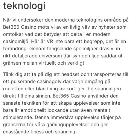
teknologi
När vi undersöker den moderna teknologins område på
Bet365 Casino möts vi av en livlig väv av nyheter som
omtolkar vad det betyder att delta i en modern
casinomiljö. Här är VR inte bara ett begrepp, det är en
förändring. Genom fängslande spelmiljöer dras vi in i
rikt detaljerade universum där syn och ljud suddar ut
gränsen mellan virtuellt och verkligt.
Tänk dig att ta på dig ett headset och transporteras till
ett pulserande casinogolv där varje omgång på
rouletten eller blandning av kort ger dig spänningen
direkt till dina sinnen. Bet365 Casino använder den
senaste tekniken för att skapa upplevelser som inte
bara är emotionellt lockande utan även mentalt
stimulerande. Denna immersiva upplevelse tänjer på
gränserna för våra gamingupplevelser och ger
enastående finess och spänning.