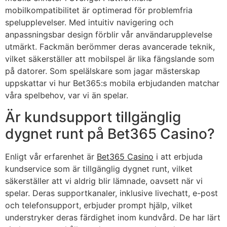
mobilkompatibilitet är optimerad för problemfria
spelupplevelser. Med intuitiv navigering och
anpassningsbar design förblir vår användarupplevelse
utmärkt. Fackmän berömmer deras avancerade teknik,
vilket säkerställer att mobilspel är lika fängslande som
på datorer. Som spelälskare som jagar mästerskap
uppskattar vi hur Bet365:s mobila erbjudanden matchar
våra spelbehov, var vi än spelar.
Är kundsupport tillgänglig
dygnet runt på Bet365 Casino?
Enligt vår erfarenhet är
Bet365 Casino
i att erbjuda
kundservice som är tillgänglig dygnet runt, vilket
säkerställer att vi aldrig blir lämnade, oavsett när vi
spelar. Deras supportkanaler, inklusive livechatt, e-post
och telefonsupport, erbjuder prompt hjälp, vilket
understryker deras färdighet inom kundvård. De har lärt