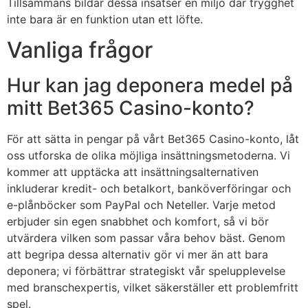
Tillsammans bildar dessa insatser en miljö där trygghet
inte bara är en funktion utan ett löfte.
Vanliga frågor
Hur kan jag deponera medel på
mitt Bet365 Casino-konto?
För att sätta in pengar på vårt Bet365 Casino-konto, låt
oss utforska de olika möjliga insättningsmetoderna. Vi
kommer att upptäcka att insättningsalternativen
inkluderar kredit- och betalkort, banköverföringar och
e-plånböcker som PayPal och Neteller. Varje metod
erbjuder sin egen snabbhet och komfort, så vi bör
utvärdera vilken som passar våra behov bäst. Genom
att begripa dessa alternativ gör vi mer än att bara
deponera; vi förbättrar strategiskt vår spelupplevelse
med branschexpertis, vilket säkerställer ett problemfritt
spel.