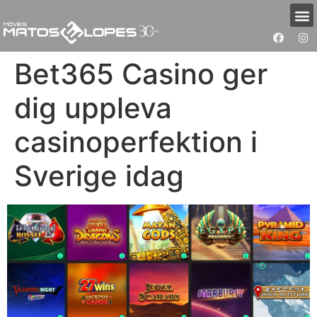
Bet365 Casino ger
dig uppleva
casinoperfektion i
Sverige idag