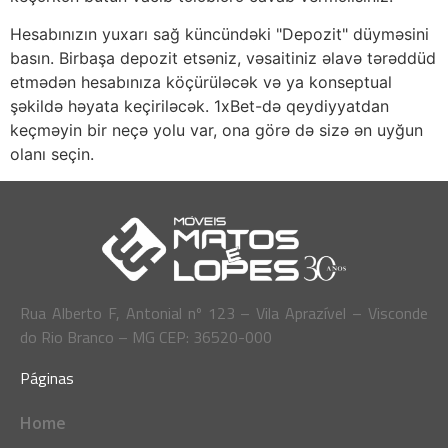
Hesabınızın yuxarı sağ küncündəki "Depozit" düyməsini
basın. Birbaşa depozit etsəniz, vəsaitiniz əlavə tərəddüd
etmədən hesabınıza köçürüləcək və ya konseptual
şəkildə həyata keçiriləcək. 1xBet-də qeydiyyatdan
keçməyin bir neçə yolu var, ona görə də sizə ən uyğun
olanı seçin.
Rua Alberto F, Antonial nº 123 – Vila Aprazível – Visconde
do Rio Branco – MG CEP: 36520-000
Páginas
Home