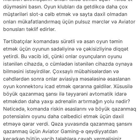
düyməsini basın. Oyun klubları da getdikcə daha çox
müştəriləri slot-a cəlb etmək və sayta daxil olmadan
onları mükafatlandırmaq üçün pulsuz mərclər və Aviator
bonusları təklif edirlər.
Tərtibatçılar komandası sürətli və asan oyun təmin
etmək üçün oyunun sadəliyinə və çəkisizliyinə diqqət
yetirdi. Bu vacib idi, çünki onlar oyunçuların oyunu
istənilən cihazda, o cümlədən istənilən cihazda oynaya
bilməsini istəyirdilər. Çoxsaylı mübahisələrdən və
cəhdlərdən sonra onlar aviasiya məsələsinə əsaslanan
oyun konnektoru icad etmək qərarına gəldilər. Xüsusilə
böyük qazanmaq şansı ilə təyyarəni avtomatik idarə
etməkdən daha yaxşı adrenalin artırmağın yolu nədir?
Nəticədə, komanda riskin əsaslarını və böyük qazanmaq
potensialını oyunu daha cəlbedici etmək üçün daxil
etməyə qərar verdi. Qəza yuvasında qazanmaq şansını
qazanmaq üçün Aviator Gaming-ə qeydiyyatdan
keçərkən bütün vacib tələblərə cavab verməlisiniz.