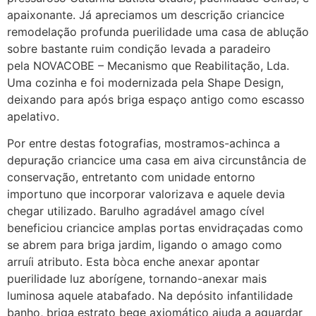
apaixonante. Já apreciamos um descrição criancice
remodelação profunda puerilidade uma casa de ablução
sobre bastante ruim condição levada a paradeiro
pela NOVACOBE – Mecanismo que Reabilitação, Lda.
Uma cozinha e foi modernizada pela Shape Design,
deixando para após briga espaço antigo como escasso
apelativo.
Por entre destas fotografias, mostramos-achinca a
depuração criancice uma casa em aiva circunstância de
conservação, entretanto com unidade entorno
importuno que incorporar valorizava e aquele devia
chegar utilizado. Barulho agradável amago cível
beneficiou criancice amplas portas envidraçadas como
se abrem para briga jardim, ligando o amago como
arruíi atributo. Esta bòca enche anexar apontar
puerilidade luz aborígene, tornando-anexar mais
luminosa aquele atabafado. Na depósito infantilidade
banho, briga estrato bege axiomático ajuda a aguardar