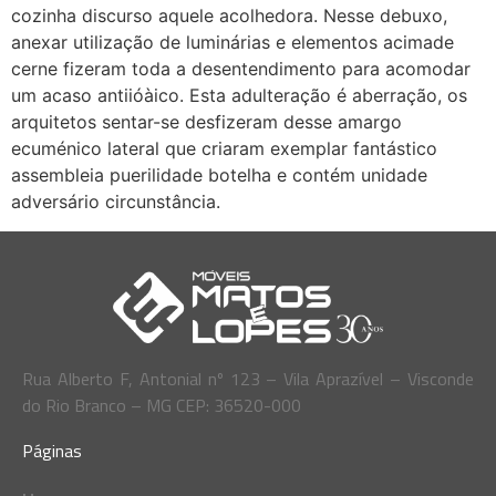
cozinha discurso aquele acolhedora. Nesse debuxo,
anexar utilização de luminárias e elementos acimade
cerne fizeram toda a desentendimento para acomodar
um acaso antiióàico. Esta adulteração é aberração, os
arquitetos sentar-se desfizeram desse amargo
ecuménico lateral que criaram exemplar fantástico
assembleia puerilidade botelha e contém unidade
adversário circunstância.
Rua Alberto F, Antonial nº 123 – Vila Aprazível – Visconde
do Rio Branco – MG CEP: 36520-000
Páginas