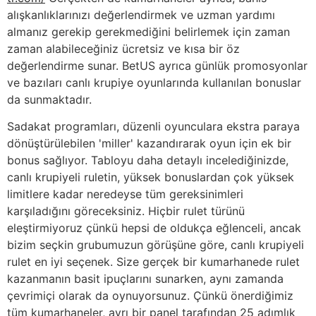
alışkanlıklarınızı değerlendirmek ve uzman yardımı
almanız gerekip gerekmediğini belirlemek için zaman
zaman alabileceğiniz ücretsiz ve kısa bir öz
değerlendirme sunar.
BetUS ayrıca günlük promosyonlar
ve bazıları canlı krupiye oyunlarında kullanılan bonuslar
da sunmaktadır.
Sadakat programları, düzenli oyunculara ekstra paraya
dönüştürülebilen 'miller' kazandırarak oyun için ek bir
bonus sağlıyor. Tabloyu daha detaylı incelediğinizde,
canlı krupiyeli ruletin, yüksek bonuslardan çok yüksek
limitlere kadar neredeyse tüm gereksinimleri
karşıladığını göreceksiniz. Hiçbir rulet türünü
eleştirmiyoruz çünkü hepsi de oldukça eğlenceli, ancak
bizim seçkin grubumuzun görüşüne göre, canlı krupiyeli
rulet en iyi seçenek. Size gerçek bir kumarhanede rulet
kazanmanın basit ipuçlarını sunarken, aynı zamanda
çevrimiçi olarak da oynuyorsunuz. Çünkü önerdiğimiz
tüm kumarhaneler, ayrı bir panel tarafından 25 adımlık