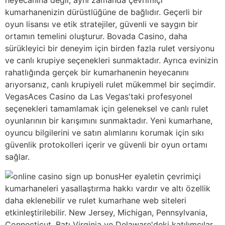
heyecanına değil, aynı zamanda çevrimiçi
kumarhanenizin dürüstlüğüne de bağlıdır. Geçerli bir
oyun lisansı ve etik stratejiler, güvenli ve saygın bir
ortamın temelini oluşturur. Bovada Casino, daha
sürükleyici bir deneyim için birden fazla rulet versiyonu
ve canlı krupiye seçenekleri sunmaktadır. Ayrıca evinizin
rahatlığında gerçek bir kumarhanenin heyecanını
arıyorsanız, canlı krupiyeli rulet mükemmel bir seçimdir.
VegasAces Casino da Las Vegas'taki profesyonel
seçenekleri tamamlamak için geleneksel ve canlı rulet
oyunlarının bir karışımını sunmaktadır. Yeni kumarhane,
oyuncu bilgilerini ve satın alımlarını korumak için sıkı
güvenlik protokolleri içerir ve güvenli bir oyun ortamı
sağlar.
Her eyaletin çevrimiçi
kumarhaneleri yasallaştırma hakkı vardır ve altı özellik
daha eklenebilir ve rulet kumarhane web siteleri
etkinleştirilebilir. New Jersey, Michigan, Pennsylvania,
Connecticut, Batı Virginia ve Delaware'deki katılımcılar,