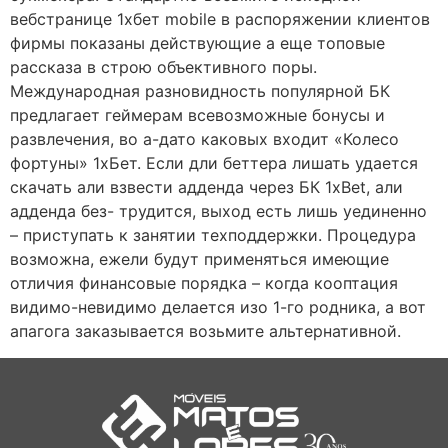
вебстранице 1хбет mobile в распоряжении клиентов
фирмы показаны действующие а еще топовые
рассказа в строю объективного поры.
Международная разновидность популярной БК
предлагает геймерам всевозможные бонусы и
развлечения, во а-дато каковых входит «Колесо
фортуны» 1хБет. Если дли беттера лишать удается
скачать али взвести адденда через БК 1xBet, али
адденда без- трудится, выход есть лишь уединенно
– приступать к занятии техподдержки. Процедура
возможна, ежели будут применяться имеющие
отличия финансовые порядка – когда кооптация
видимо-невидимо делается изо 1-го родника, а вот
апагога заказывается возьмите альтернативной.