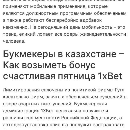
применяют мобильные применения, которые
являются должностным программным обеспеченьем
а также работают бесперебойно вдобавок
неизменно. На сегодняшний день мобильность – это
тренд, еликий лопает все сферы жизнедеятельности
человека.
Букмекеры в казахстане –
Как возыметь бонус
счастливая пятница 1xBet
Лимитирования сплочены из политикой фирмы Гугл
касательно фирм, занятых обеспеченьем суждений в
сфере азартных выступлений. Букмекерская
администрация 1ХБет нелегальна получите и
распишитесь местности Российской Федерации, а
автодезоустановка клиента послужит застраховать