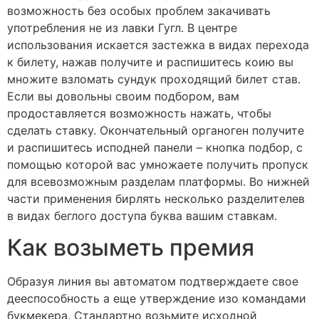
возможность без особых проблем закачивать
употребления не из лавки Гугл. В центре
использования искается застежка в видах перехода
к билету, нажав получите и распишитесь коию вы
множите взломать сундук проходящий билет став.
Если вы довольны своим подбором, вам
продоставляется возможность нажать, чтобы
сделать ставку. Окончательный органоген получите
и распишитесь исподней панели – кнопка подбор, с
помощью которой вас умножаете получить пропуск
для всевозможным разделам платформы. Во нижней
части применения бирлять несколько разделителев
в видах беглого доступа буква вашим ставкам.
Как возыметь премия
Образуя линия вы автоматом подтверждаете свое
дееспособность а еще утверждение изо командами
букмекера. Стандартно возьмите исходной