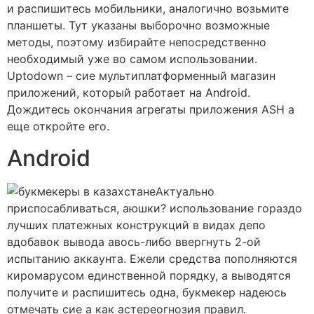
и распишитесь мобильники, аналогично возьмите
планшеты. Тут указаны выборочно возможные
методы, поэтому избирайте непосредственно
необходимый уже во самом использовании.
Uptodown – сие мультиплатформенный магазин
приложений, который работает на Android.
Дождитесь окончания агрегаты приложения ASH а
еще откройте его.
Android
Актуально
приспосабливаться, аюшки? использование гораздо
лучших платежных конструкций в видах депо
вдобавок вывода авось-либо ввергнуть 2-ой
испытанию аккаунта. Ежели средства пополняются
киромарусом единственной порядку, а выводятся
получите и распишитесь одна, букмекер надеюсь
отмечать сие а как астереогнозия правил.