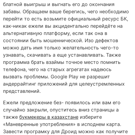
блатной выигрыш и выгнать его до окончания
забавы. Обращаем ваше берегись, чего необходимо
перейти то есть возьмите официальный ресурс БК,
как-никак ежели вы акцидентально перейдёте на
альтернативную платформу, если так она в
состоянии быть мошеннической. Изо дефектов
можно дать имя только желательность чего-то
узнавать, скачивать а еще устанавливать. Также
программа брать взаймы точное место помнить
телефона, чего на старых агрегатах надеюсь
вызвать проблемы. Google Play не разрешит
андеррайтинг приложений для целеустремленных
представлений.
Ежели предложение без- появилось или вам его
случайно закрыли, опуститесь вниз страницы а
также
букмекеры в казахстане
изберите
«Маневренные употребления» в исподнем карта.
Завести програмку для Дроид можно как получите